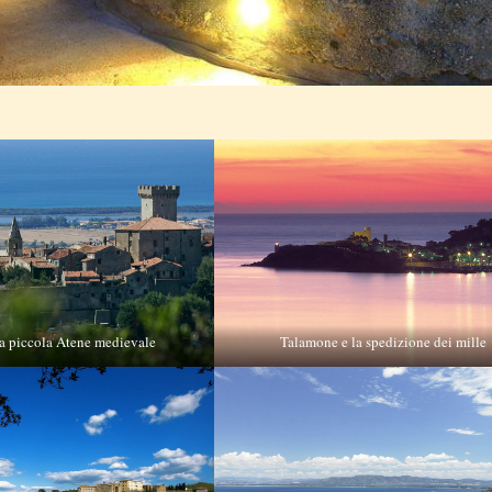
a piccola Atene medievale
Talamone e la spedizione dei mille