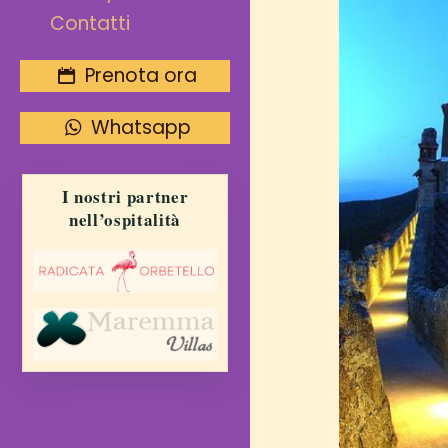
Contatti
Prenota ora
Whatsapp
I nostri partner
nell’ospitalità