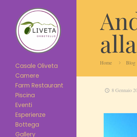
And
all
Home
Blog
Casale Oliveta
Camere
Farm Restaurant
8 Gennaio 2
Piscina
Eventi
Esperienze
Bottega
Gallery